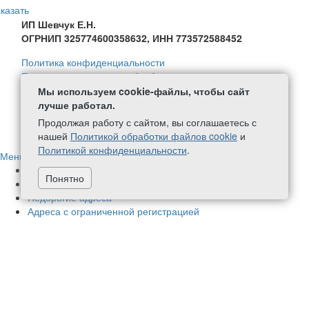
казать
ИП Шевчук Е.Н.
ОГРНИП 325774600358632, ИНН 773572588452
Политика конфиденциальности
Политика в отношении обработки персональных данных
Согласие на обработку персональных данных
Мы используем cookie-файлы, чтобы сайт
Политика обработки файлов Cookie
лучше работал.
Продолжая работу с сайтом, вы соглашаетесь с
+7 (499) 111-59-08
написать нам
нашей
Политикой обработки файлов cookie
и
Политикой конфиденциальности
.
Меню
Адреса в нашей собственности
70
Понятно
Немассовые адреса
424
Недорогие адреса
Адреса с ограниченной регистрацией
Новые адреса
1
Адреса с почтовым обслуживанием
448
Адреса в бизнес-центрах
78
Фактические адреса
177
Аренда офиса
Чистые адреса
Адреса с соблюдением требований СанПиН