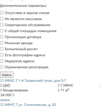
Дополнительные параметры:
Отсутствие в черном списке
Не является массовым
Секретарское обслуживание
С общей площадью помещения
Пролонгация договора
Реальная аренда
Безналичный расчет
Есть фотографии адреса
Недорогие адреса
Ограниченная регистрация
Найти
ИФНС 7
1-й Тихвинский тупик, дом 5-7
Назад
Да
ЦАО
7 ИФНС
2
Менделеевская
71 м
 24 000
казать
ИФНС 7
ул. Селезневская, д. 22