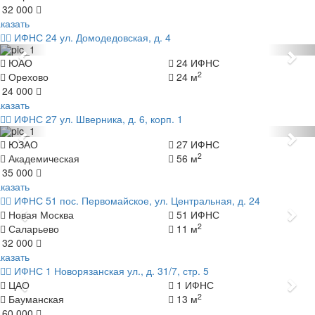
 32 000
казать
ИФНС 24
ул. Домодедовская, д. 4
Назад
Да
ЮАО
24 ИФНС
2
Орехово
24 м
 24 000
казать
ИФНС 27
ул. Шверника, д. 6, корп. 1
Назад
Да
ЮЗАО
27 ИФНС
2
Академическая
56 м
 35 000
казать
ИФНС 51
пос. Первомайское, ул. Центральная, д. 24
Назад
Да
Новая Москва
51 ИФНС
2
Саларьево
11 м
 32 000
казать
ИФНС 1
Новорязанская ул., д. 31/7, стр. 5
Назад
Да
ЦАО
1 ИФНС
2
Бауманская
13 м
 60 000