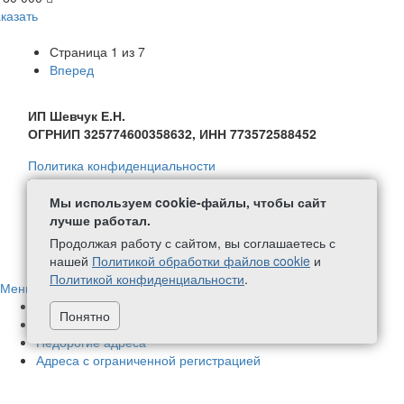
казать
Страница
1
из
7
Вперед
ИП Шевчук Е.Н.
ОГРНИП 325774600358632, ИНН 773572588452
Политика конфиденциальности
Политика в отношении обработки персональных данных
Согласие на обработку персональных данных
Мы используем cookie-файлы, чтобы сайт
Политика обработки файлов Cookie
лучше работал.
Продолжая работу с сайтом, вы соглашаетесь с
+7 (499) 111-59-08
написать нам
нашей
Политикой обработки файлов cookie
и
Политикой конфиденциальности
.
Меню
Адреса в нашей собственности
70
Понятно
Немассовые адреса
424
Недорогие адреса
Адреса с ограниченной регистрацией
Новые адреса
1
Адреса с почтовым обслуживанием
448