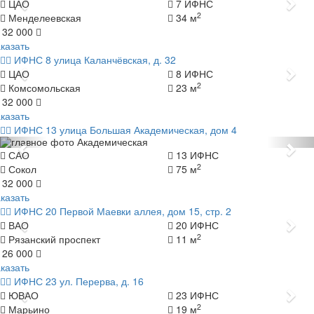
Назад
Да
ЦАО
7 ИФНС
2
Менделеевская
34 м
 32 000
казать
ИФНС 8
улица Каланчёвская, д. 32
Назад
Да
ЦАО
8 ИФНС
2
Комсомольская
23 м
 32 000
казать
ИФНС 13
улица Большая Академическая, дом 4
Назад
Да
САО
13 ИФНС
2
Сокол
75 м
 32 000
казать
ИФНС 20
Первой Маевки аллея, дом 15, стр. 2
Назад
Да
ВАО
20 ИФНС
2
Рязанский проспект
11 м
 26 000
казать
ИФНС 23
ул. Перерва, д. 16
Назад
Да
ЮВАО
23 ИФНС
2
Марьино
19 м