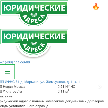
+7 (499) 111-59-08
ИФНС 51
д. Марьино, ул. Жемчужная, д. 1, к.11
Назад
Да
Новая Москва
51 ИФНС
2
Филатов Луг
11 м
писание
идический адрес с полным комплектом документов и договором
енды установленного образца.