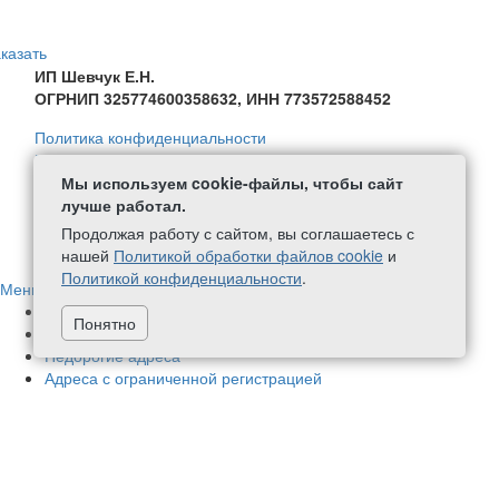
казать
ИП Шевчук Е.Н.
ОГРНИП 325774600358632, ИНН 773572588452
Политика конфиденциальности
Политика в отношении обработки персональных данных
Согласие на обработку персональных данных
Мы используем cookie-файлы, чтобы сайт
Политика обработки файлов Cookie
лучше работал.
Продолжая работу с сайтом, вы соглашаетесь с
+7 (499) 111-59-08
написать нам
нашей
Политикой обработки файлов cookie
и
Политикой конфиденциальности
.
Меню
Адреса в нашей собственности
70
Понятно
Немассовые адреса
424
Недорогие адреса
Адреса с ограниченной регистрацией
Новые адреса
1
Адреса с почтовым обслуживанием
448
Адреса в бизнес-центрах
78
Фактические адреса
177
Аренда офиса