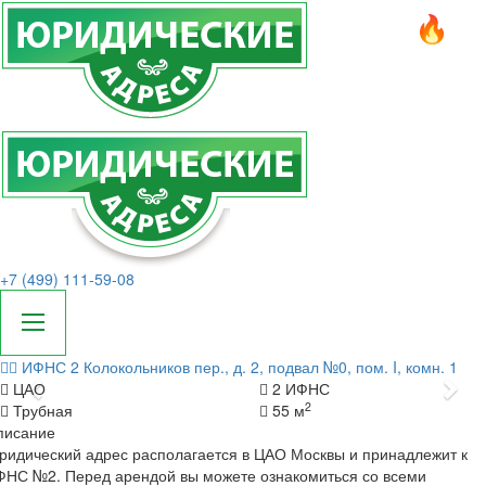
+7 (499) 111-59-08
ИФНС 2
Колокольников пер., д. 2, подвал №0, пом. I, комн. 1
Назад
Да
ЦАО
2 ИФНС
2
Трубная
55 м
писание
идический адрес располагается в ЦАО Москвы и принадлежит к
ФНС №2. Перед арендой вы можете ознакомиться со всеми