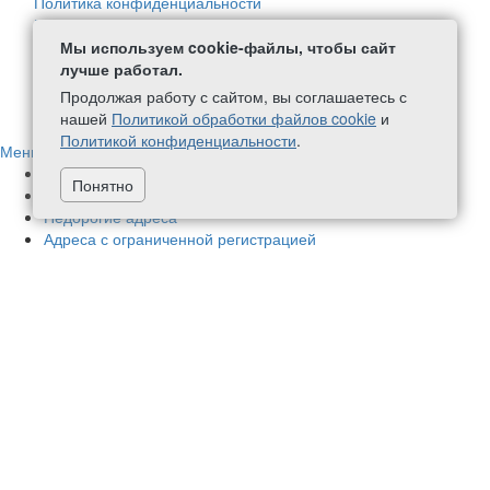
Политика конфиденциальности
Политика в отношении обработки персональных данных
Согласие на обработку персональных данных
Мы используем cookie-файлы, чтобы сайт
Политика обработки файлов Cookie
лучше работал.
Продолжая работу с сайтом, вы соглашаетесь с
+7 (499) 111-59-08
написать нам
нашей
Политикой обработки файлов cookie
и
Политикой конфиденциальности
.
Меню
Адреса в нашей собственности
70
Понятно
Немассовые адреса
424
Недорогие адреса
Адреса с ограниченной регистрацией
Новые адреса
1
Адреса с почтовым обслуживанием
448
Адреса в бизнес-центрах
78
Фактические адреса
177
Аренда офиса
Чистые адреса
Адреса с соблюдением требований СанПиН
Акции и скидки
Приглашаем к сотрудничеству
Полезная информация
Избранные адреса