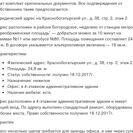
ет комплект оригинальных документов. Все подтверждения от
бственника также предполагаются.
идический адрес на Краснобогатырской ул., д. 38, стр. 2, этаж 2
рес расположен в районе Богородское, недалеко от станции метро
реображенская площадь” — добраться можно за 10 минут на
рамвае №11 или автобусе №80. Площадь помещения составляет 24
.м. В договоре указывается альтернативная величина — 18 кв.м.
рактеристики
Фактический адрес: Краснобогатырская ул., д. 38, стр. 2, этаж 2
Площадь: 24,8 кв. м
Статус собственности: получен 18.12.2017г.
Назначение: нежилое
Офис: в 4-этажном административном здании
Наличие мебели: есть
ис расположен в 4-этажном административном здании и имеет
щий вход. По адресу выполнен стандартный ремонт, оборудованы
бочих места. Право собственности получено 18.12.2017г.
арантии
его несколько шагов требуется для аренды офиса, и уже через сут