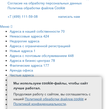
Согласие на обработку персональных данных
Политика обработки файлов Cookie
+7 (499) 111-59-08
написать нам
Меню
Адреса в нашей собственности
70
Немассовые адреса
424
Недорогие адреса
Адреса с ограниченной регистрацией
Новые адреса
1
Адреса с почтовым обслуживанием
448
Адреса в бизнес-центрах
78
Фактические адреса
177
Аренда офиса
Чистые адреса
Адреса с соблюдением требований СанПиН
Мы используем cookie-файлы, чтобы сайт
Акции и скидки
лучше работал.
Приглашаем к сотрудничеству
Продолжая работу с сайтом, вы соглашаетесь с
Полезная информация
нашей
Политикой обработки файлов cookie
и
Избранные адреса
Политикой конфиденциальности
.
О компании