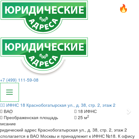
+7 (499) 111-59-08
ИФНС 18
Краснобогатырская ул., д. 38, стр. 2, этаж 2
Назад
Да
ВАО
18 ИФНС
2
Преображенская площадь
25 м
писание
идический адрес Краснобогатырская ул., д. 38, стр. 2, этаж 2
сполагается в ВАО Москвы и принадлежит к ИФНС №18. К офису