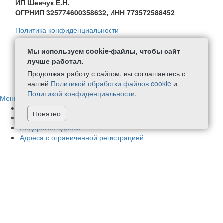
ИП Шевчук Е.Н.
ОГРНИП 325774600358632, ИНН 773572588452
Политика конфиденциальности
Политика в отношении обработки персональных данных
Согласие на обработку персональных данных
Мы используем cookie-файлы, чтобы сайт
Политика обработки файлов Cookie
лучше работал.
Продолжая работу с сайтом, вы соглашаетесь с
+7 (499) 111-59-08
написать нам
нашей
Политикой обработки файлов cookie
и
Политикой конфиденциальности
.
Меню
Адреса в нашей собственности
70
Понятно
Немассовые адреса
424
Недорогие адреса
Адреса с ограниченной регистрацией
Новые адреса
1
Адреса с почтовым обслуживанием
448
Адреса в бизнес-центрах
78
Фактические адреса
177
Аренда офиса
Чистые адреса
Адреса с соблюдением требований СанПиН
Акции и скидки