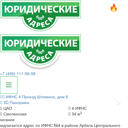
+7 (499) 111-59-08
ИФНС 4
Проезд Шломина, дом 6
Назад
Да
3D Панорама
ЦАО
4 ИФНС
2
Смоленская
34 м
писание
редлагается адрес по ИФНС №4 в районе Арбата Центрального