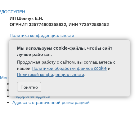
ЕДОСТУПЕН
ИП Шевчук Е.Н.
ОГРНИП 325774600358632, ИНН 773572588452
Политика конфиденциальности
Политика в отношении обработки персональных данных
Согласие на обработку персональных данных
Мы используем cookie-файлы, чтобы сайт
Политика обработки файлов Cookie
лучше работал.
Продолжая работу с сайтом, вы соглашаетесь с
+7 (499) 111-59-08
написать нам
нашей
Политикой обработки файлов cookie
и
Политикой конфиденциальности
.
Меню
Адреса в нашей собственности
70
Понятно
Немассовые адреса
424
Недорогие адреса
Адреса с ограниченной регистрацией
Новые адреса
1
Адреса с почтовым обслуживанием
448
Адреса в бизнес-центрах
78
Фактические адреса
177
Аренда офиса