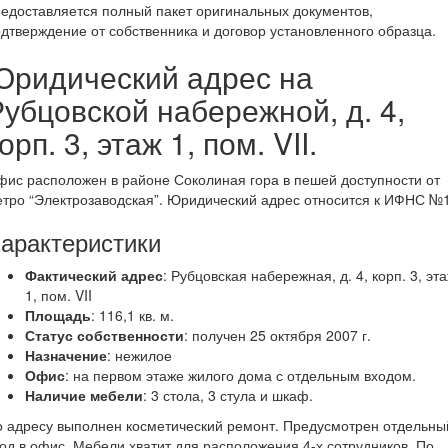
едоставляется полный пакет оригинальных документов,
дтверждение от собственника и договор установленного образца.
Юридический адрес на
убцовской набережной, д. 4,
орп. 3, этаж 1, пом. VII.
ис расположен в районе Соколиная гора в пешей доступности от
тро “Электрозаводская”. Юридический адрес относится к ИФНС №1
арактеристики
Фактический адрес
: Рубцовская набережная, д. 4, корп. 3, эт
1, пом. VII
Площадь
: 116,1 кв. м.
Статус собственности
: получен 25 октября 2007 г.
Назначение
: нежилое
Офис
: на первом этаже жилого дома с отдельным входом.
Наличие мебели
: 3 стола, 3 стула и шкаф.
 адресу выполнен косметический ремонт. Предусмотрен отдельны
од в офис. Мебели хватит для расположения 4-х сотрудников. По