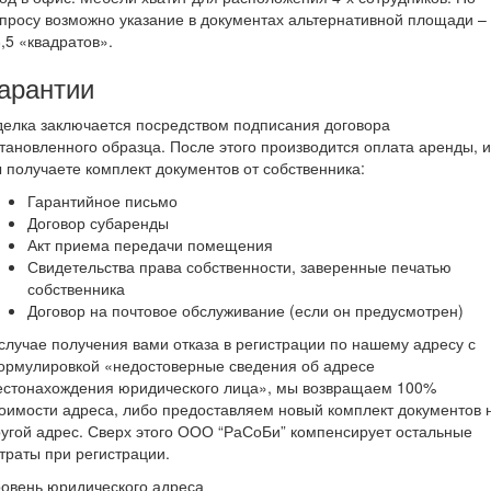
просу возможно указание в документах альтернативной площади –
,5 «квадратов».
арантии
елка заключается посредством подписания договора
тановленного образца. После этого производится оплата аренды, и
 получаете комплект документов от собственника:
Гарантийное письмо
Договор субаренды
Акт приема передачи помещения
Свидетельства права собственности, заверенные печатью
собственника
Договор на почтовое обслуживание (если он предусмотрен)
случае получения вами отказа в регистрации по нашему адресу с
ормулировкой «недостоверные сведения об адресе
естонахождения юридического лица», мы возвращаем 100%
оимости адреса, либо предоставляем новый комплект документов 
угой адрес. Сверх этого ООО “РаСоБи” компенсирует остальные
траты при регистрации.
овень юридического адреса