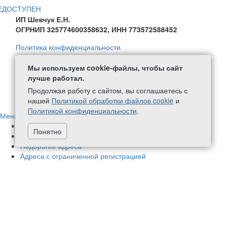
ЕДОСТУПЕН
ИП Шевчук Е.Н.
ОГРНИП 325774600358632, ИНН 773572588452
Политика конфиденциальности
Политика в отношении обработки персональных данных
Согласие на обработку персональных данных
Мы используем cookie-файлы, чтобы сайт
Политика обработки файлов Cookie
лучше работал.
Продолжая работу с сайтом, вы соглашаетесь с
+7 (499) 111-59-08
написать нам
нашей
Политикой обработки файлов cookie
и
Политикой конфиденциальности
.
Меню
Адреса в нашей собственности
70
Понятно
Немассовые адреса
424
Недорогие адреса
Адреса с ограниченной регистрацией
Новые адреса
1
Адреса с почтовым обслуживанием
448
Адреса в бизнес-центрах
78
Фактические адреса
177
Аренда офиса
Чистые адреса