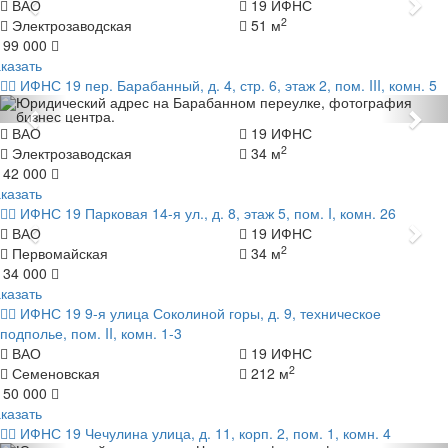
Назад
Да
ВАО
19 ИФНС
2
Электрозаводская
51 м
 99 000
казать
ИФНС 19
пер. Барабанный, д. 4, стр. 6, этаж 2, пом. III, комн. 5
Назад
Да
ВАО
19 ИФНС
2
Электрозаводская
34 м
 42 000
казать
ИФНС 19
Парковая 14-я ул., д. 8, этаж 5, пом. I, комн. 26
Назад
Да
ВАО
19 ИФНС
2
Первомайская
34 м
 34 000
казать
ИФНС 19
9-я улица Соколиной горы, д. 9, техническое
подполье, пом. II, комн. 1-3
ВАО
19 ИФНС
2
Семеновская
212 м
 50 000
казать
ИФНС 19
Чечулина улица, д. 11, корп. 2, пом. 1, комн. 4